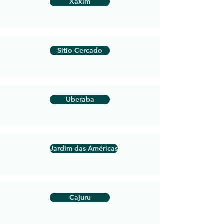
Xaxim
Sítio Cercado
Uberaba
Jardim das Américas
Cajuru