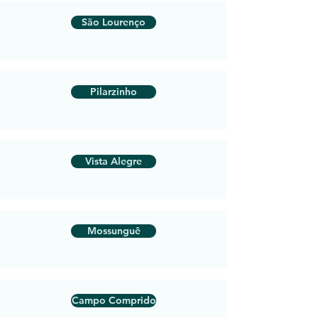
São Lourenço
Pilarzinho
Vista Alegre
Mossunguê
Campo Comprido