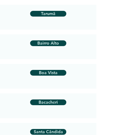
Tarumã
Bairro Alto
Boa Vista
Bacacheri
Santa Cândida