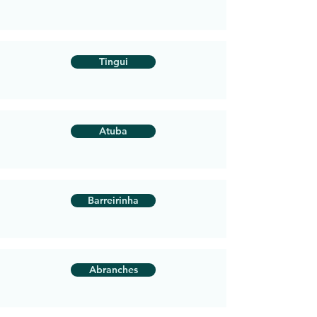
Tingui
Atuba
Barreirinha
Abranches