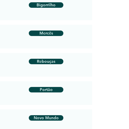
Bigorrilho
Mercês
Rebouças
Portão
Novo Mundo