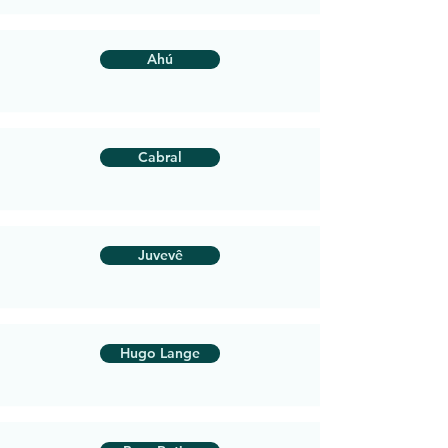
Ahú
Cabral
Juvevê
Hugo Lange