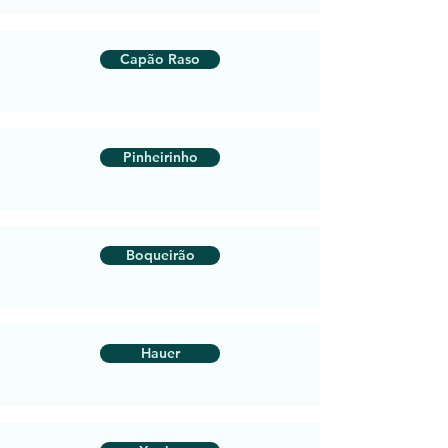
Capão Raso
Pinheirinho
Boqueirão
Hauer