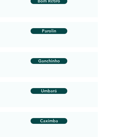
Bom Retiro
Parolin
Ganchinho
Umbará
Caximba