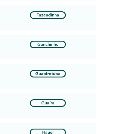
Fazendinha
Ganchinho
Guabirotuba
Guaíra
Hauer