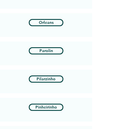
Orleans
Parolin
Pilarzinho
Pinheirinho