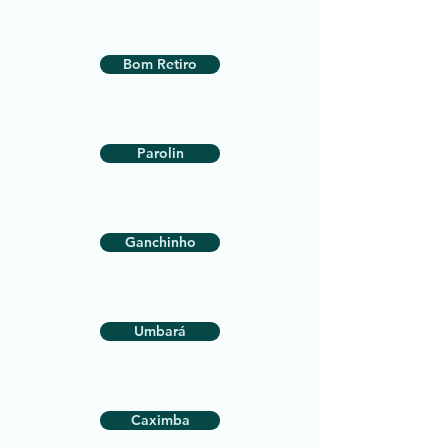
Bom Retiro
Parolin
Ganchinho
Umbará
Caximba