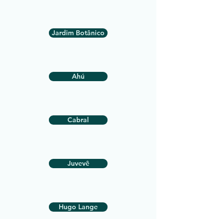
Jardim Botânico
Ahú
Cabral
Juvevê
Hugo Lange