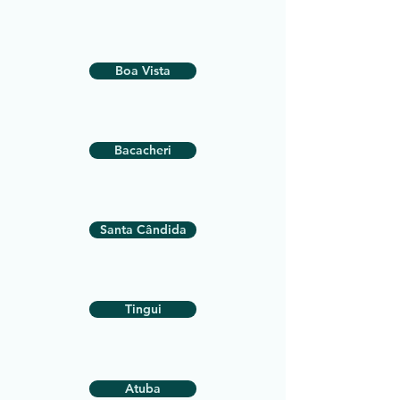
Boa Vista
Bacacheri
Santa Cândida
Tingui
Atuba