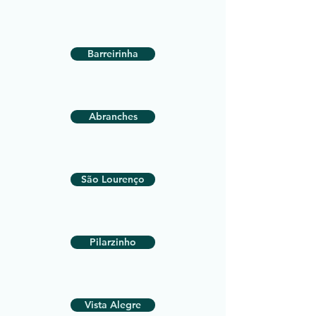
Barreirinha
Abranches
São Lourenço
Pilarzinho
Vista Alegre