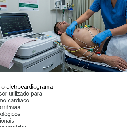
 o eletrocardiograma
r utilizado para:
tmo cardíaco
arritmias
ológicos
onais