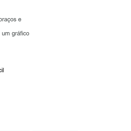
braços e
 um gráfico
il