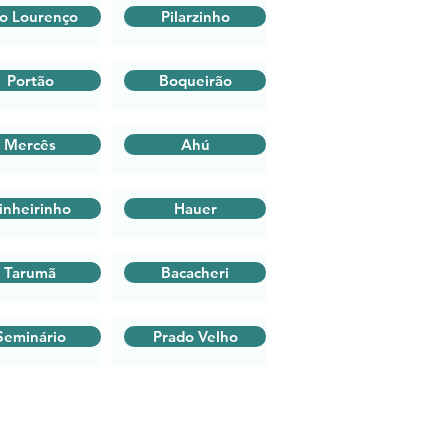
o Lourenço
Pilarzinho
Portão
Boqueirão
Mercês
Ahú
inheirinho
Hauer
Tarumã
Bacacheri
Seminário
Prado Velho