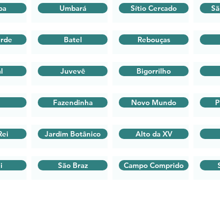
ba
Umbará
Sítio Cercado
Sã
rde
Batel
Rebouças
l
Juvevê
Bigorrilho
Fazendinha
Novo Mundo
P
Rei
Jardim Botânico
Alto da XV
i
São Braz
Campo Comprido