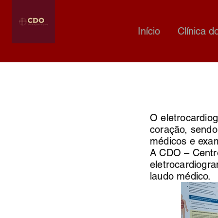
Início
Clínica d
O eletrocardio
coração, sendo
médicos e exam
A CDO – Centro
eletrocardiogr
laudo médico.