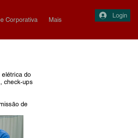
Login
e Corporativa
Mais
elétrica do
a, check-ups
missão de