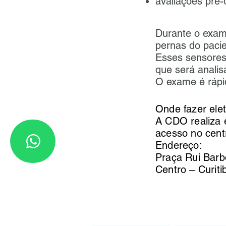
avaliações pré-
Durante o exam
pernas do pacie
Esses sensores 
que será anali
O exame é rápid
Onde fazer ele
A CDO realiza 
acesso no cent
Endereço:
Praça Rui Barb
Centro – Curit