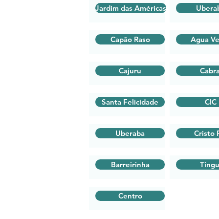
Jardim das Américas
Ubera
Capão Raso
Agua Ve
Cajuru
Cabra
Santa Felicidade
CIC
Uberaba
Cristo 
Barreirinha
Tingu
Centro