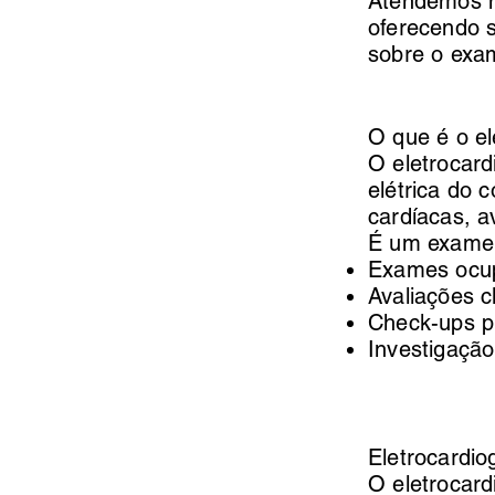
Atendemos m
oferecendo s
sobre o exa
O que é o e
O eletrocar
elétrica do c
cardíacas, a
É um exame 
Exames ocup
Avaliações cl
Check-ups p
Investigação
Eletrocardi
O eletrocar