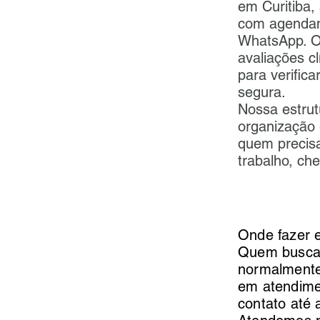
em Curitiba,
com agendame
WhatsApp. O
avaliações c
para verific
segura.
Nossa estrut
organização e
quem precisa
trabalho, c
Onde fazer 
Quem busca 
normalmente
em atendimen
contato até 