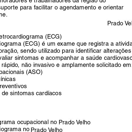
oradores e trabalhadores da região do
uporte para facilitar o agendamento e orientar
me.
Prado Ve
letrocardiograma (ECG)
diograma (ECG) é um exame que registra a ativid
oração, sendo utilizado para identificar alterações
valiar sintomas e acompanhar a saúde cardiovasc
rápido, não invasivo e amplamente solicitado em
acionais (ASO)
ínicas
reventivos
 de sintomas cardíacos
ograma ocupacional no
Prado Velho
diograma no
Prado Velho