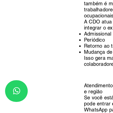
também é mu
trabalhadore
ocupacionais
A CDO atua 
integrar o e
Admissional
Periódico
Retorno ao t
Mudança de
Isso gera ma
colaborador
Atendimento
e região
Se você est
pode entrar
WhatsApp par