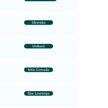
Uberaba
Umbará
Sítio Cercado
São Lourenço