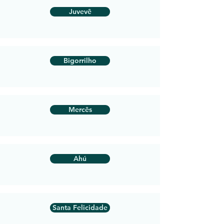
Juvevê
Bigorrilho
Mercês
Ahú
Santa Felicidade