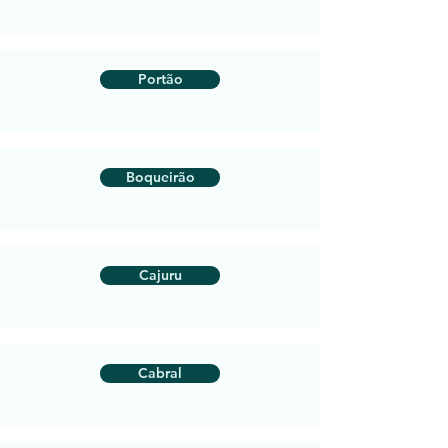
Portão
Boqueirão
Cajuru
Cabral