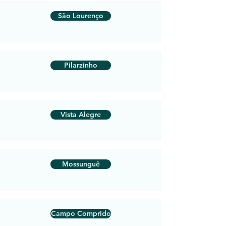
São Lourenço
Pilarzinho
Vista Alegre
Mossunguê
Campo Comprido