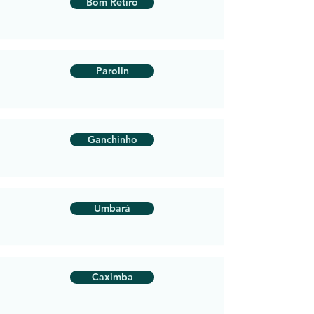
Bom Retiro
Parolin
Ganchinho
Umbará
Caximba