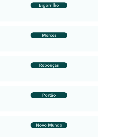
Bigorrilho
Mercês
Rebouças
Portão
Novo Mundo