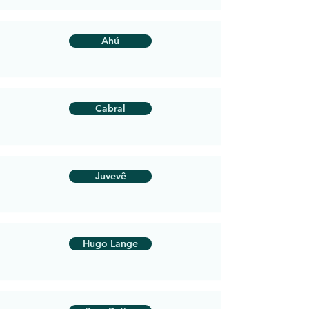
Ahú
Cabral
Juvevê
Hugo Lange