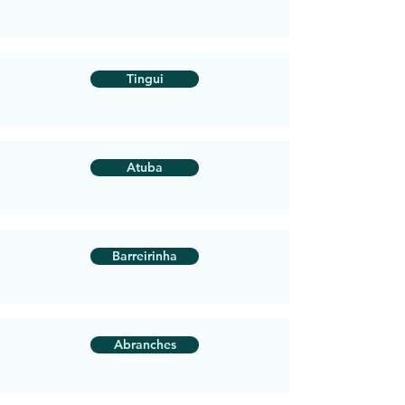
Tingui
Atuba
Barreirinha
Abranches