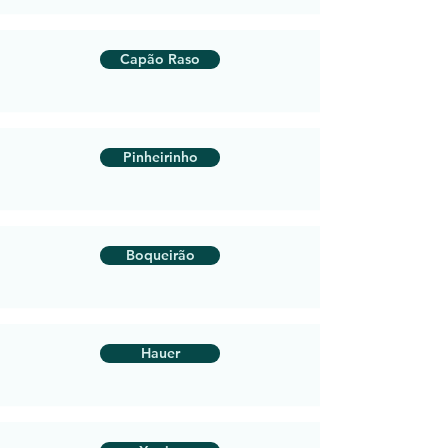
Capão Raso
Pinheirinho
Boqueirão
Hauer