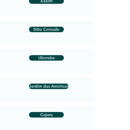
Xaxim
Sítio Cercado
Uberaba
Jardim das Américas
Cajuru