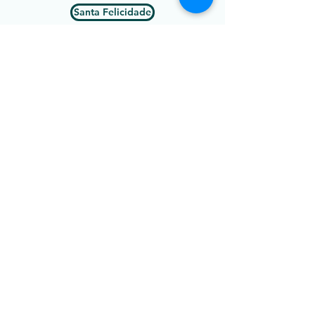
Santa Felicidade
Santa Quitéria
Santo Inácio
São Braz
São Francisco