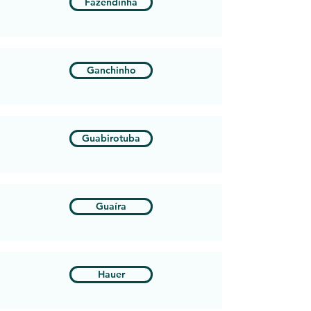
Fazendinha
Ganchinho
Guabirotuba
Guaíra
Hauer