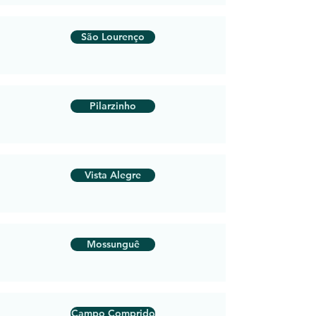
São Lourenço
Pilarzinho
Vista Alegre
Mossunguê
Campo Comprido