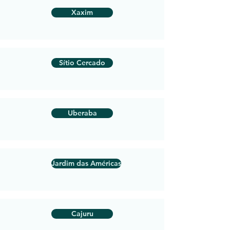
Xaxim
Sítio Cercado
Uberaba
Jardim das Américas
Cajuru