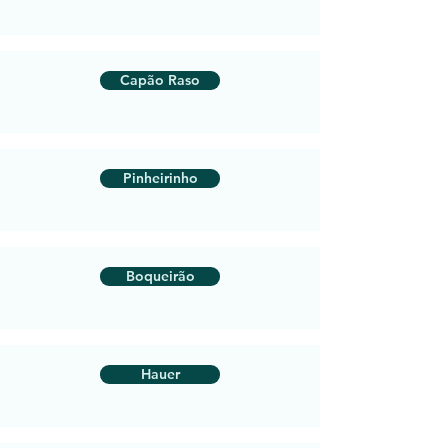
Capão Raso
Pinheirinho
Boqueirão
Hauer