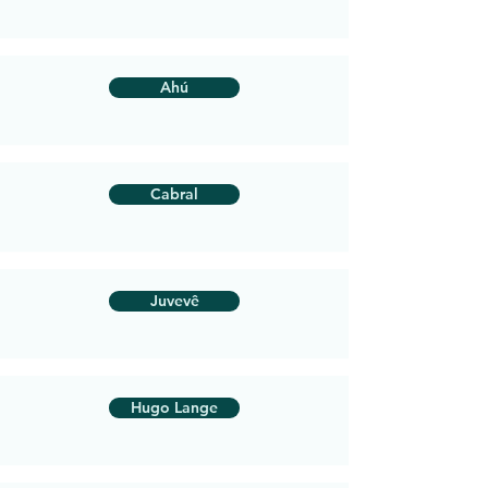
Ahú
Cabral
Juvevê
Hugo Lange