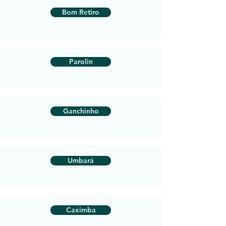
Bom Retiro
Parolin
Ganchinho
Umbará
Caximba