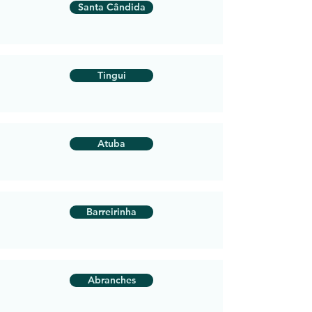
Santa Cândida
Tingui
Atuba
Barreirinha
Abranches