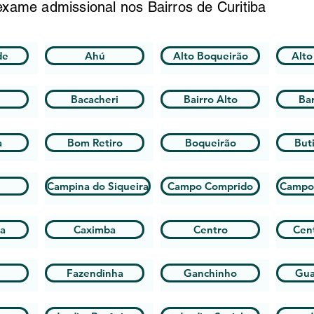
xame admissional nos Bairros de Curitiba
de
Ahú
Alto Boqueirão
Alto
Bacacheri
Bairro Alto
Bar
a
Bom Retiro
Boqueirão
But
Campina do Siqueira
Campo Comprido
Campo
ha
Caximba
Centro
Cent
Fazendinha
Ganchinho
Gua