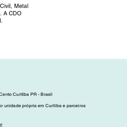
ivil, Metal
s. A CDO
l.
ento Curitiba PR - Brasil
r unidade própria em Curitiba e parceiros
r