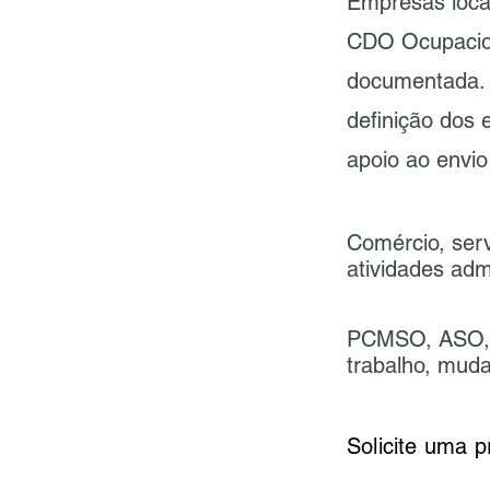
Empresas loca
CDO Ocupaciona
documentada.
definição dos 
apoio ao envio
Comércio, serv
atividades admi
PCMSO, ASO, e
trabalho, mud
Solicite uma 