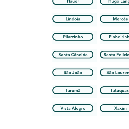
Hauer
Hugo Lan
Lindóia
Mercês
Pilarzinho
Pinheirin
Santa Cândida
Santa Felici
São João
São Loure
Tarumã
Tatuquar
Vista Alegre
Xaxim