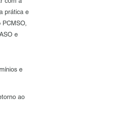
ar com a
 prática e
do PCMSO,
e ASO e
mínios e
etorno ao