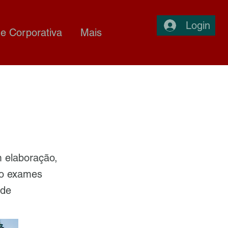
Login
e Corporativa
Mais
 elaboração,
do exames
úde