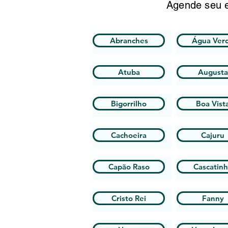
Agende seu e
Abranches
Água Ver
Atuba
Augusta
Bigorrilho
Boa Vist
Cachoeira
Cajuru
Capão Raso
Cascatin
Cristo Rei
Fanny