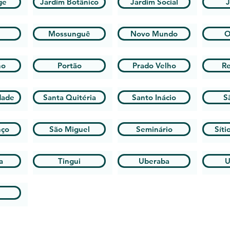
ge
Jardim Botânico
Jardim Social
J
Mossunguê
Novo Mundo
O
ho
Portão
Prado Velho
R
dade
Santa Quitéria
Santo Inácio
S
nço
São Miguel
Seminário
Síti
a
Tingui
Uberaba
U