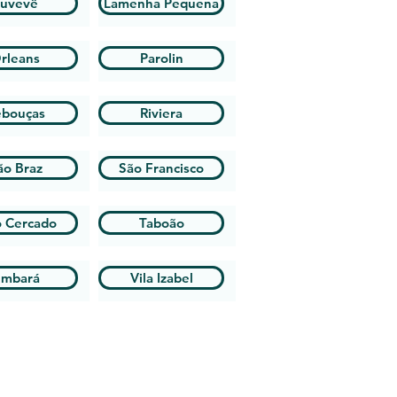
uvevê
Lamenha Pequena
rleans
Parolin
ebouças
Riviera
ão Braz
São Francisco
o Cercado
Taboão
mbará
Vila Izabel