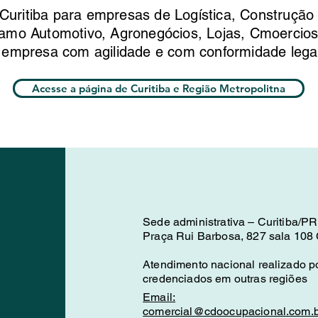
itiba para empresas de Logística, Construção C
amo Automotivo, Agronegócios, Lojas, Cmoercio
 empresa com agilidade e com conformidade lega
Acesse a página de Curitiba e Região Metropolitna
Sede administrativa – Curitiba/PR
Praça Rui Barbosa, 827 sala 108 C
Atendimento nacional realizado po
credenciados em outras regiões
Email:
comercial@cdoocupacional.com.b