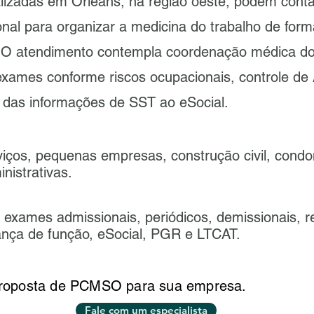
lizadas em Orleans, na região oeste, podem cont
l para organizar a medicina do trabalho de forma
 O atendimento contempla coordenação médica 
exames conforme riscos ocupacionais, controle d
 das informações de SST ao eSocial.
iços, pequenas empresas, construção civil, condo
nistrativas.
xames admissionais, periódicos, demissionais, r
ança de função, eSocial, PGR e LTCAT.
proposta de PCMSO para sua empresa.
Fale com um especialista