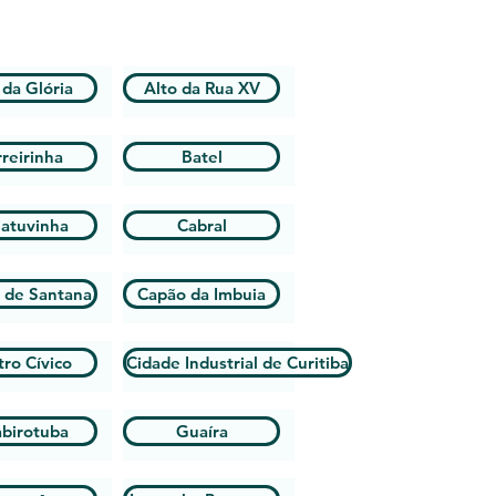
 da Glória
Alto da Rua XV
reirinha
Batel
iatuvinha
Cabral
 de Santana
Capão da Imbuia
ro Cívico
Cidade Industrial de Curitiba
birotuba
Guaíra