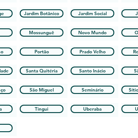
ge
Jardim Botânico
Jardim Social
J
Mossunguê
Novo Mundo
O
ho
Portão
Prado Velho
R
dade
Santa Quitéria
Santo Inácio
S
nço
São Miguel
Seminário
Síti
a
Tingui
Uberaba
U