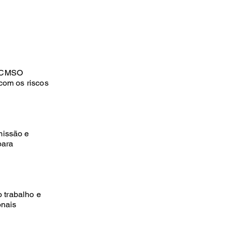
 PCMSO
com os riscos
missão e
para
 trabalho e
onais