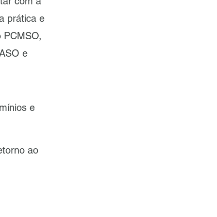
tar com a
 prática e
do PCMSO,
e ASO e
mínios e
etorno ao