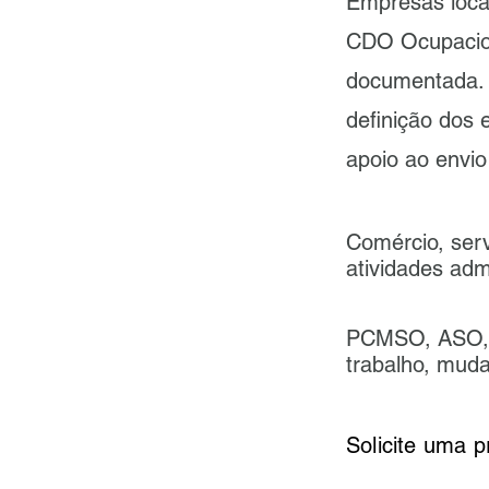
Empresas loca
CDO Ocupaciona
documentada.
definição dos 
apoio ao envio
Comércio, serv
atividades admi
PCMSO, ASO, e
trabalho, mud
Solicite uma 