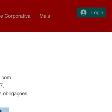
Login
e Corporativa
Mais
a com
7,
s obrigações