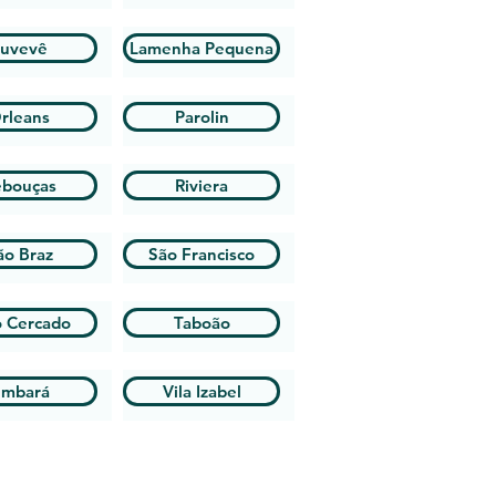
uvevê
Lamenha Pequena
rleans
Parolin
ebouças
Riviera
ão Braz
São Francisco
o Cercado
Taboão
mbará
Vila Izabel