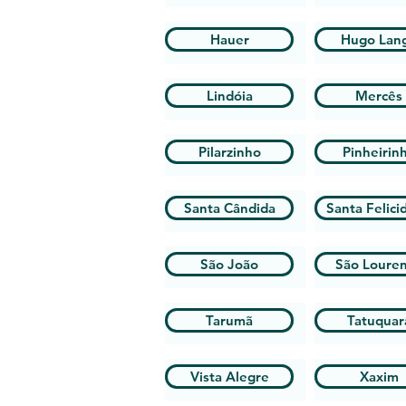
Hauer
Hugo Lan
Lindóia
Mercês
Pilarzinho
Pinheirin
Santa Cândida
Santa Felici
São João
São Loure
Tarumã
Tatuquar
Vista Alegre
Xaxim