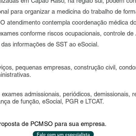
lizadas em Capão Raso, na região sul, podem con
l para organizar a medicina do trabalho de forma
 O atendimento contempla coordenação médica 
exames conforme riscos ocupacionais, controle d
 das informações de SST ao eSocial.
iços, pequenas empresas, construção civil, condo
nistrativas.
xames admissionais, periódicos, demissionais, r
ança de função, eSocial, PGR e LTCAT.
proposta de PCMSO para sua empresa.
Fale com um especialista