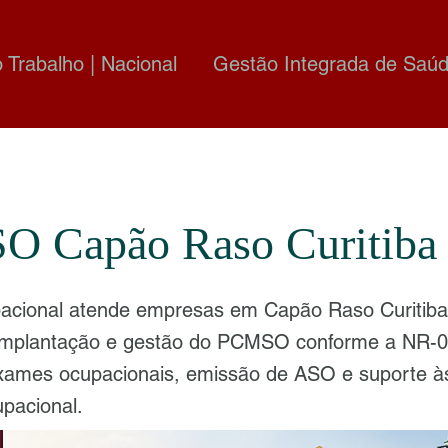
o Trabalho | Nacional
Gestão Integrada de Saúd
 Capão Raso Curitiba
cional atende empresas em Capão Raso Curitib
 implantação e gestão do PCMSO conforme a NR-0
xames ocupacionais, emissão de ASO e suporte à
pacional.