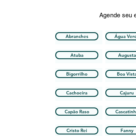
Agende seu e
Abranches
Água Ver
Atuba
Augusta
Bigorrilho
Boa Vist
Cachoeira
Cajuru
Capão Raso
Cascatin
Cristo Rei
Fanny