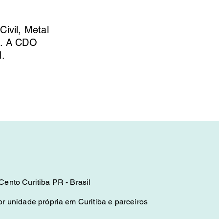
ivil, Metal
s. A CDO
l.
ento Curitiba PR - Brasil
r unidade própria em Curitiba e parceiros