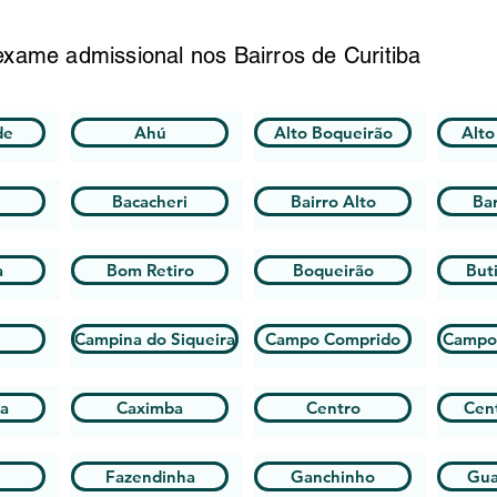
xame admissional nos Bairros de Curitiba
de
Ahú
Alto Boqueirão
Alto
Bacacheri
Bairro Alto
Bar
a
Bom Retiro
Boqueirão
But
Campina do Siqueira
Campo Comprido
Campo
ha
Caximba
Centro
Cent
Fazendinha
Ganchinho
Gua