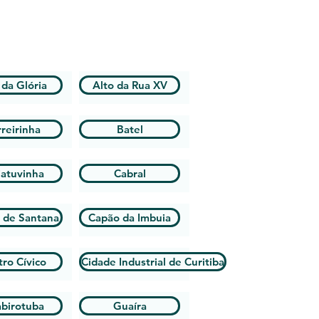
 da Glória
Alto da Rua XV
reirinha
Batel
iatuvinha
Cabral
 de Santana
Capão da Imbuia
ro Cívico
Cidade Industrial de Curitiba
birotuba
Guaíra