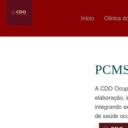
Início
Clínica d
PCMSO
A CDO Ocupa
elaboração,
integrando e
de saúde ocu