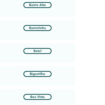
Bairro Alto
Barreirinha
Batel
Bigorrilho
Boa Vista