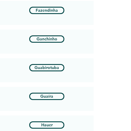
Fazendinha
Ganchinho
Guabirotuba
Guaíra
Hauer