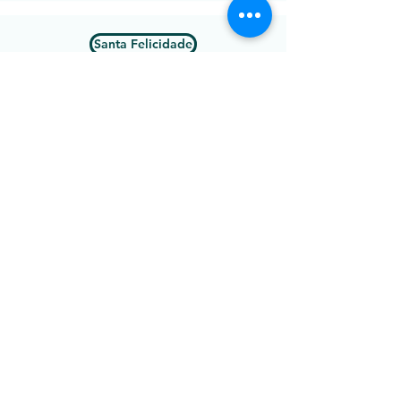
Santa Felicidade
Santa Quitéria
Santo Inácio
São Braz
São Francisco