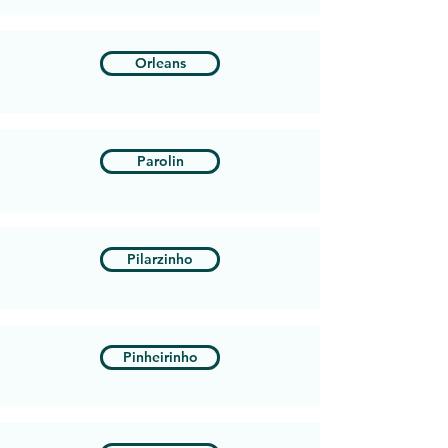
Orleans
Parolin
Pilarzinho
Pinheirinho