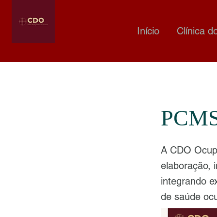
Início
Clínica d
PCMSO
A CDO Ocupa
elaboração,
integrando e
de saúde ocu