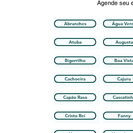
Agende seu e
Abranches
Água Ver
Atuba
Augusta
Bigorrilho
Boa Vist
Cachoeira
Cajuru
Capão Raso
Cascatin
Cristo Rei
Fanny