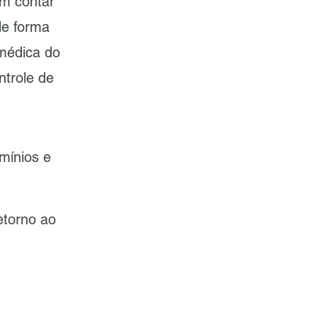
em contar
de forma
médica do
ntrole de
mínios e
etorno ao