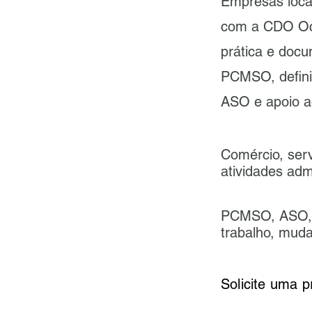
Empresas local
com a CDO Ocu
prática e doc
PCMSO, defini
ASO e apoio a
Comércio, serv
atividades admi
PCMSO, ASO, e
trabalho, mud
Solicite uma 