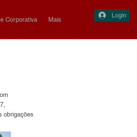
Login
e Corporativa
Mais
com
7,
s obrigações