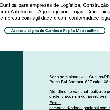
itiba para empresas de Logística, Construção C
amo Automotivo, Agronegócios, Lojas, Cmoercio
 empresa com agilidade e com conformidade lega
Acesse a página de Curitiba e Região Metropolitna
Sede administrativa – Curitiba/PR
Praça Rui Barbosa, 827 sala 108 C
Atendimento nacional realizado po
credenciados em outras regiões
Email:
comercial@cdoocupacional.com.b