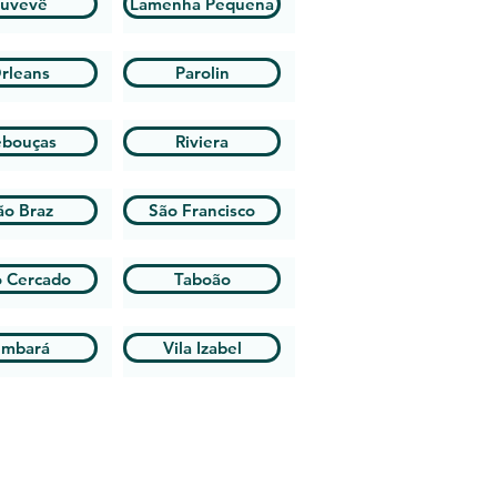
uvevê
Lamenha Pequena
rleans
Parolin
ebouças
Riviera
ão Braz
São Francisco
o Cercado
Taboão
mbará
Vila Izabel