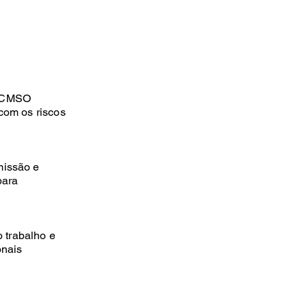
 PCMSO
com os riscos
missão e
para
 trabalho e
onais