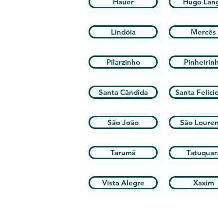
Hauer
Hugo Lan
Lindóia
Mercês
Pilarzinho
Pinheirin
Santa Cândida
Santa Felici
São João
São Loure
Tarumã
Tatuquar
Vista Alegre
Xaxim