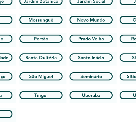
ge
Jardim Botânico
Jardim Social
J
Mossunguê
Novo Mundo
O
ho
Portão
Prado Velho
R
dade
Santa Quitéria
Santo Inácio
S
nço
São Miguel
Seminário
Síti
a
Tingui
Uberaba
U