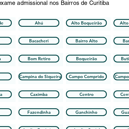
xame admissional nos Bairros de Curitiba
de
Ahú
Alto Boqueirão
Alto
Bacacheri
Bairro Alto
Bar
a
Bom Retiro
Boqueirão
But
Campina do Siqueira
Campo Comprido
Campo
ha
Caximba
Centro
Cent
Fazendinha
Ganchinho
Gua