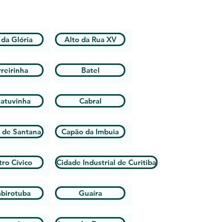
 da Glória
Alto da Rua XV
reirinha
Batel
iatuvinha
Cabral
 de Santana
Capão da Imbuia
ro Cívico
Cidade Industrial de Curitiba
birotuba
Guaíra