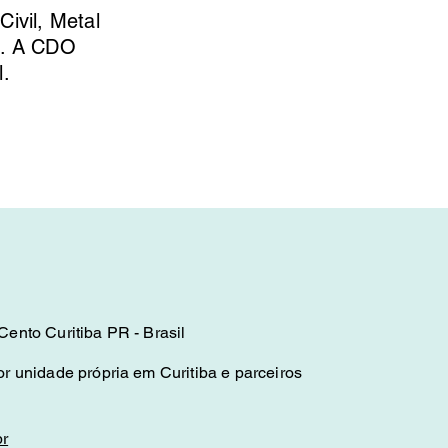
ivil, Metal
s. A CDO
l.
ento Curitiba PR - Brasil
r unidade própria em Curitiba e parceiros
r