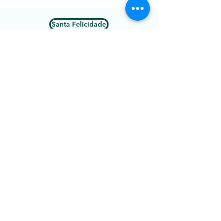
Santa Felicidade
Santa Quitéria
Santo Inácio
São Braz
São Francisco