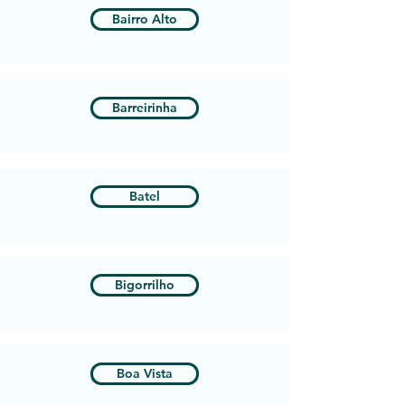
Bairro Alto
Barreirinha
Batel
Bigorrilho
Boa Vista