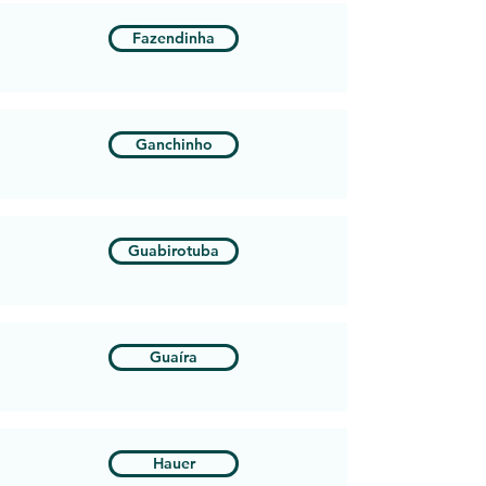
Fazendinha
Ganchinho
Guabirotuba
Guaíra
Hauer