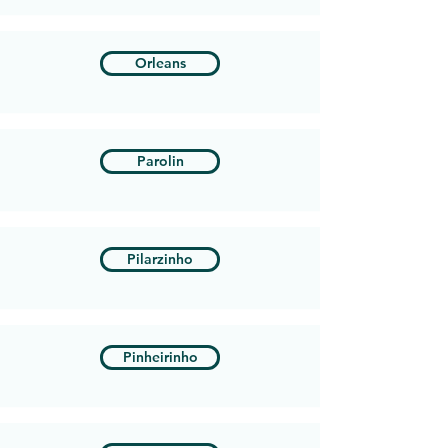
Orleans
Parolin
Pilarzinho
Pinheirinho