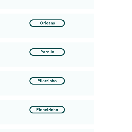
Orleans
Parolin
Pilarzinho
Pinheirinho