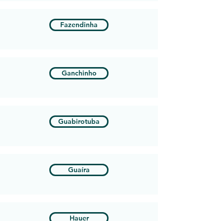
Fazendinha
Ganchinho
Guabirotuba
Guaíra
Hauer