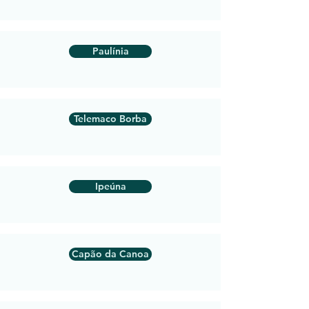
Paulínia
Telemaco Borba
Ipeúna
Capão da Canoa