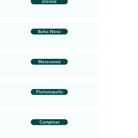
aracruz
Balsa Nova
Maracanaú
Florianopolis
Campinas