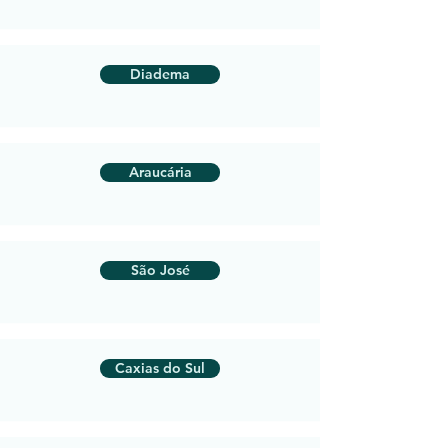
Diadema
Araucária
São José
Caxias do Sul