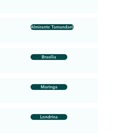
Almirante Tamandaré
Brasília
Maringa
Londrina