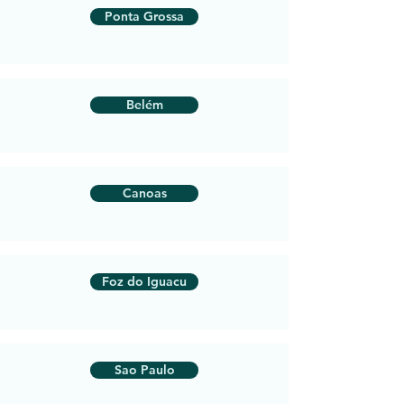
Ponta Grossa
Belém
Canoas
Foz do Iguacu
Sao Paulo