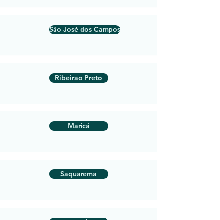
São José dos Campos
Ribeirao Preto
Maricá
Saquarema