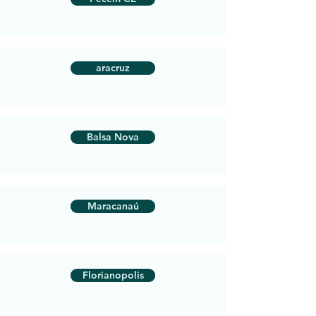
aracruz
Balsa Nova
Maracanaú
Florianopolis