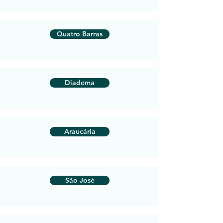
Quatro Barras
Diadema
Araucária
São José