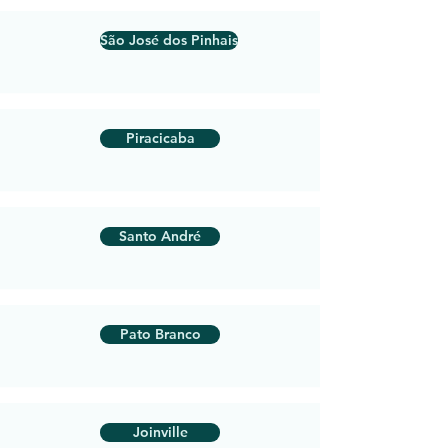
São José dos Pinhais
Piracicaba
Santo André
Pato Branco
Joinville