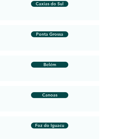
Caxias do Sul
Ponta Grossa
Belém
Canoas
Foz do Iguacu