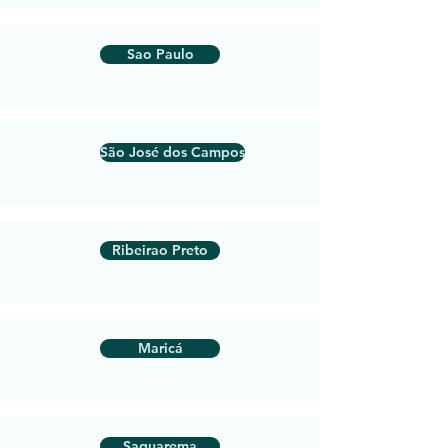
Sao Paulo
São José dos Campos
Ribeirao Preto
Maricá
Saquarema