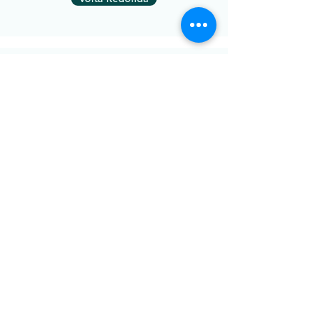
Indaiatuba
Osasco
Curitiba
Juiz de Fora