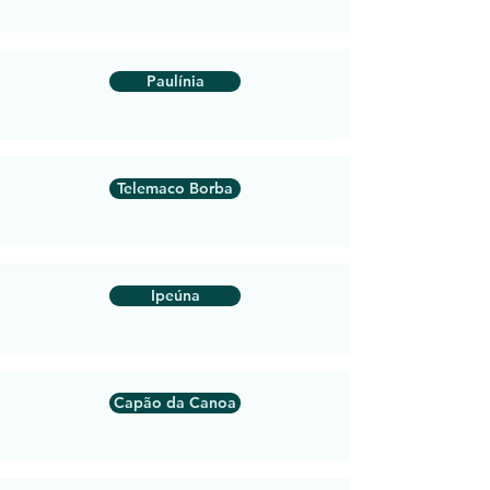
Paulínia
Telemaco Borba
Ipeúna
Capão da Canoa