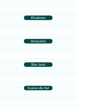
Diadema
Araucária
São José
Caxias do Sul