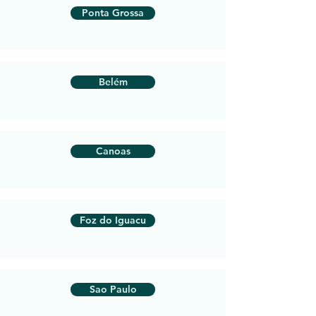
Ponta Grossa
Belém
Canoas
Foz do Iguacu
Sao Paulo