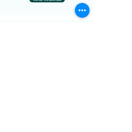
Indaiatuba
Osasco
Curitiba
Juiz de Fora