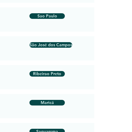
Sao Paulo
São José dos Campos
Ribeirao Preto
Maricá
Saquarema