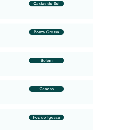
Caxias do Sul
Ponta Grossa
Belém
Canoas
Foz do Iguacu