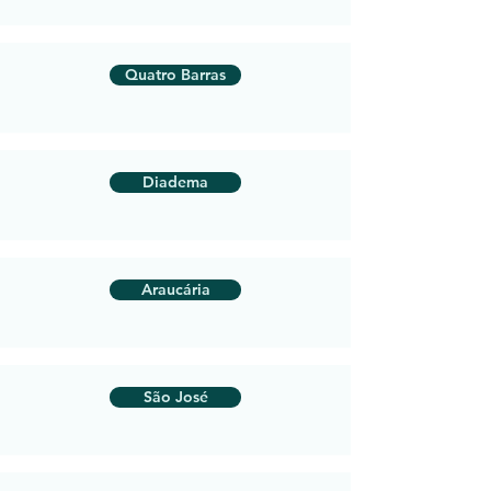
Quatro Barras
Diadema
Araucária
São José