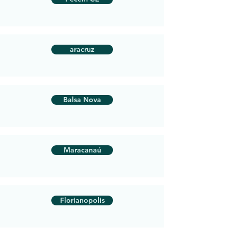
aracruz
Balsa Nova
Maracanaú
Florianopolis