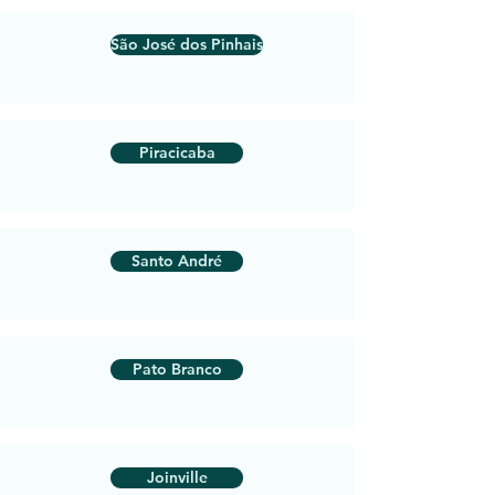
São José dos Pinhais
Piracicaba
Santo André
Pato Branco
Joinville