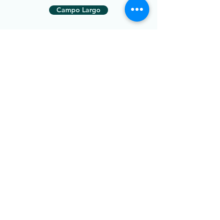
Campo Largo
Ribeirão Preto
Rio Branco do Sul
Volta Redonda
Indaiatuba