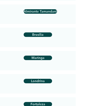
Almirante Tamandaré
Brasília
Maringa
Londrina
Fortaleza