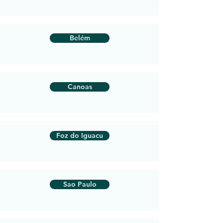
Belém
Canoas
Foz do Iguacu
Sao Paulo