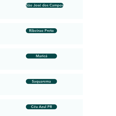
São José dos Campos
Ribeirao Preto
Maricá
Saquarema
Céu Azul PR