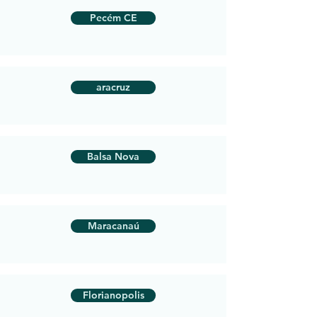
Pecém CE
aracruz
Balsa Nova
Maracanaú
Florianopolis