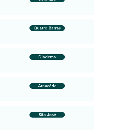
Quatro Barras
Diadema
Araucária
São José