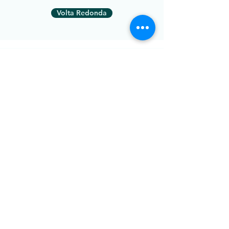
Volta Redonda
Indaiatuba
Osasco
Curitiba
Juiz de Fora