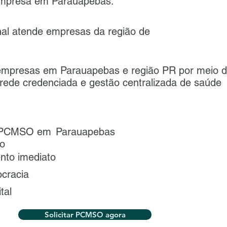
empresa em Parauapebas.
l atende empresas da região de
mpresas em Parauapebas e região PR por meio 
, rede credenciada e gestão centralizada de saúde
eu PCMSO em
Parauapebas
o
nto imediato
ocracia
ital
Solicitar PCMSO agora