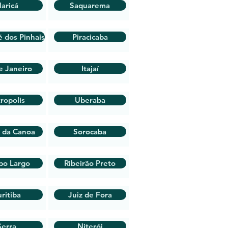
aricá
Saquarema
é dos Pinhais
Piracicaba
e Janeiro
Itajaí
ropolis
Uberaba
 da Canoa
Sorocaba
po Largo
Ribeirão Preto
ritiba
Juiz de Fora
Serra
Niterói