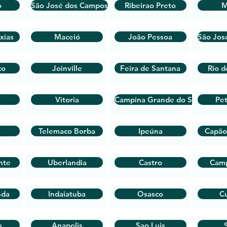
o
São José dos Campos
Ribeirao Preto
M
xias
Maceió
João Pessoa
São Jos
co
Joinville
Feira de Santana
Rio d
Vitoria
Campina Grande do Sul
Pet
Telemaco Borba
Ipeúna
Capão
nte
Uberlandia
Castro
Cam
nda
Indaiatuba
Osasco
Cu
u
Anapolis
Sao Luis