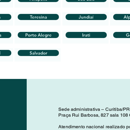
a
Teresina
Jundiaí
Alp
s
Porto Alegre
Irati
G
í
Salvador
Sede administrativa – Curitiba/PR
Praça Rui Barbosa, 827 sala 108 C
Atendimento nacional realizado po