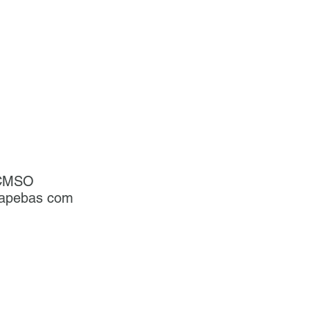
PCMSO
uapebas com