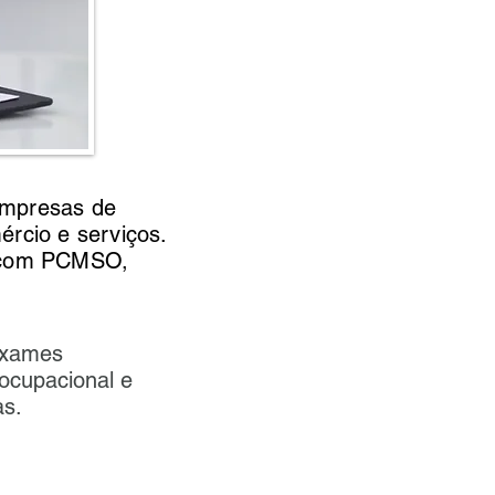
empresas de
ércio e serviços.
 com PCMSO,
exames
 ocupacional e
as.