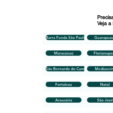
Precis
Veja a 
Barra Funda São Paulo SP
Guarapua
Maracanaú
Florianopol
São Bernardo do Campo
Medianei
Fortaleza
Natal
Araucária
São José