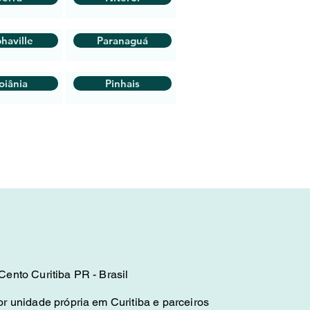
haville
Paranaguá
oiânia
Pinhais
ento Curitiba PR - Brasil
r unidade própria em Curitiba e parceiros