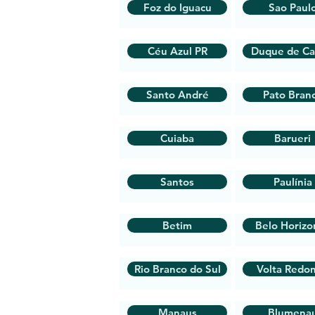
Foz do Iguacu
Sao Paul
Céu Azul PR
Duque de Ca
Santo André
Pato Bran
Cuiaba
Barueri
Santos
Paulínia
Betim
Belo Horizo
Rio Branco do Sul
Volta Redo
Manaus
Blumena