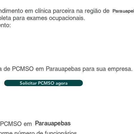
ndimento em clínica parceira na região de
Parauape
pleta para exames ocupacionais.
nto:
sta de PCMSO em Parauapebas para sua empresa.
Solicitar PCMSO agora
Parauapebas
 o PCMSO em
forme número de funcionários.