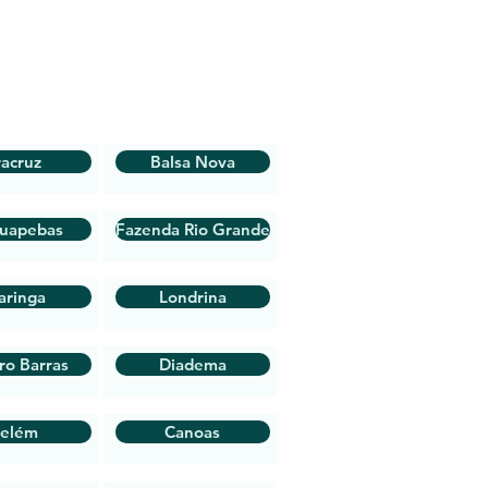
racruz
Balsa Nova
auapebas
Fazenda Rio Grande
aringa
Londrina
ro Barras
Diadema
elém
Canoas