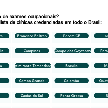
a de exames ocupacionais?
lista de clínicas credenciadas em todo o Brasil:
va
Brancisco Beltrão
Pecém CE
a
is
Campinas
Campo dos Goytacazes
Par
ra
Almirante Tamandaré
Brasília
M
Campo Grande
Colombo
Quat
Caxias do Sul
Ponta Grossa
B