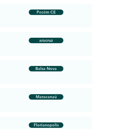
Pecém CE
aracruz
Balsa Nova
Maracanaú
Florianopolis