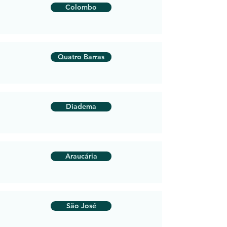
Colombo
Quatro Barras
Diadema
Araucária
São José