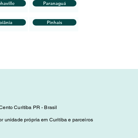
haville
Paranaguá
oiânia
Pinhais
ento Curitiba PR - Brasil
r unidade própria em Curitiba e parceiros