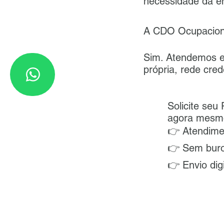
necessidade da 
A CDO Ocupaciona
Sim. Atendemos e
própria, rede cre
Solicite s
agora mesm
👉 Atendime
👉 Sem bur
👉 Envio dig