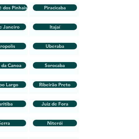
é dos Pinhais
Piracicaba
e Janeiro
Itajaí
ropolis
Uberaba
 da Canoa
Sorocaba
po Largo
Ribeirão Preto
ritiba
Juiz de Fora
Serra
Niterói