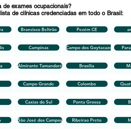
a de exames ocupacionais?
lista de clínicas credenciadas em todo o Brasil:
va
Brancisco Beltrão
Pecém CE
a
is
Campinas
Campo dos Goytacazes
Par
ra
Almirante Tamandaré
Brasília
M
Campo Grande
Colombo
Quat
Caxias do Sul
Ponta Grossa
B
o
São José dos Campos
Ribeirao Preto
M