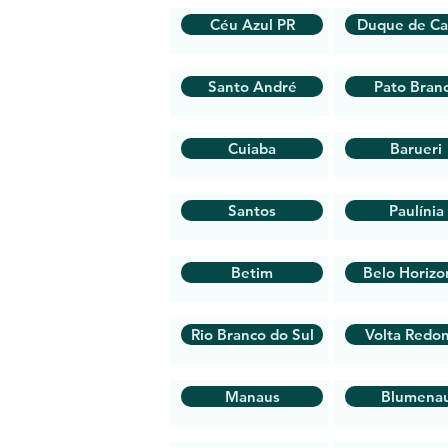
Céu Azul PR
Duque de Ca
Santo André
Pato Bran
Cuiaba
Barueri
Santos
Paulínia
Betim
Belo Horizo
Rio Branco do Sul
Volta Redo
Manaus
Blumena