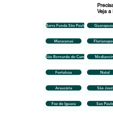
Precis
Veja a 
Barra Funda São Paulo SP
Guarapua
Maracanaú
Florianopol
São Bernardo do Campo
Medianei
Fortaleza
Natal
Araucária
São José
Foz do Iguacu
Sao Paul