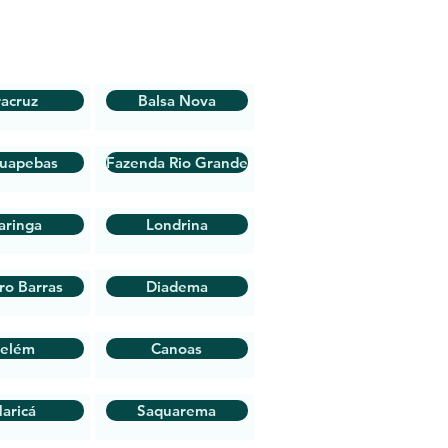
racruz
Balsa Nova
auapebas
Fazenda Rio Grande
aringa
Londrina
ro Barras
Diadema
elém
Canoas
aricá
Saquarema