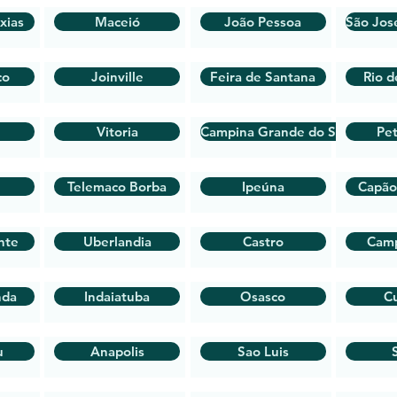
xias
Maceió
João Pessoa
São Jos
co
Joinville
Feira de Santana
Rio d
Vitoria
Campina Grande do Sul
Pet
Telemaco Borba
Ipeúna
Capão
nte
Uberlandia
Castro
Cam
nda
Indaiatuba
Osasco
Cu
u
Anapolis
Sao Luis