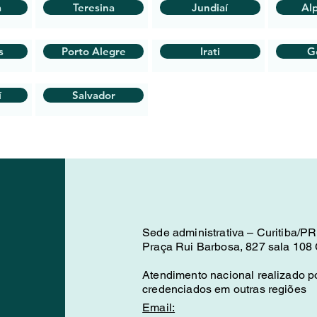
a
Teresina
Jundiaí
Alp
s
Porto Alegre
Irati
G
í
Salvador
Sede administrativa – Curitiba/PR
Praça Rui Barbosa, 827 sala 108 C
Atendimento nacional realizado po
credenciados em outras regiões
Email: