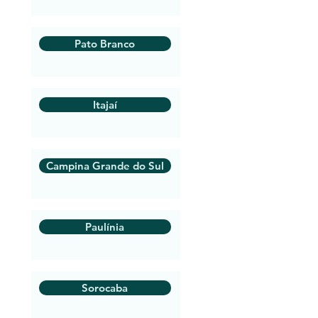
Pato Branco
Itajaí
Campina Grande do Sul
Paulínia
Sorocaba