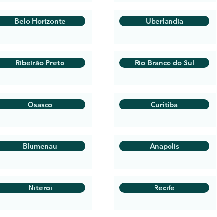
Belo Horizonte
Uberlandia
Ribeirão Preto
Rio Branco do Sul
Osasco
Curitiba
Blumenau
Anapolis
Niterói
Recife