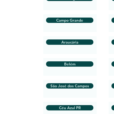
Campo Grande
Araucária
Belém
São José dos Campos
Céu Azul PR