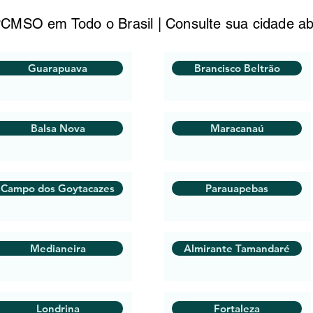
CMSO em Todo o Brasil | Consulte sua cidade ab
Guarapuava
Brancisco Beltrão
Balsa Nova
Maracanaú
Campo dos Goytacazes
Parauapebas
Medianeira
Almirante Tamandaré
Londrina
Fortaleza