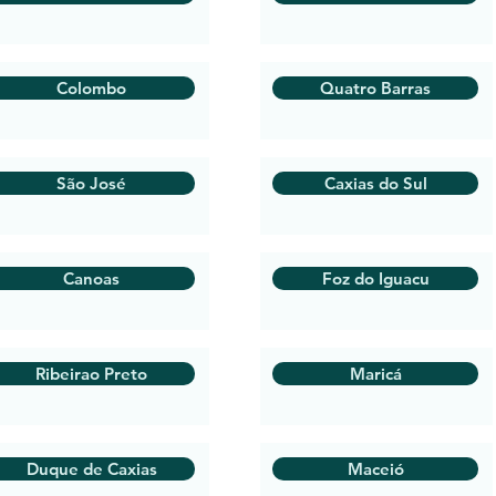
Colombo
Quatro Barras
São José
Caxias do Sul
Canoas
Foz do Iguacu
Ribeirao Preto
Maricá
Duque de Caxias
Maceió