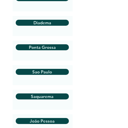
Diadema
Ponta Grossa
Sao Paulo
Saquarema
João Pessoa