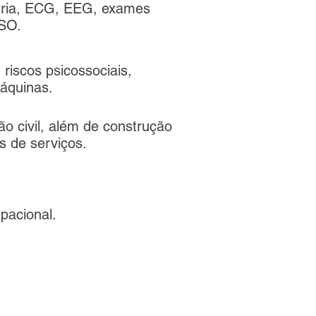
etria, ECG, EEG, exames
MSO.
 riscos psicossociais,
máquinas.
o civil, além de construção
s de serviços.
acional.