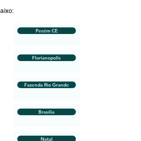
aixo:
Pecém CE
Florianopolis
Fazenda Rio Grande
Brasília
Natal