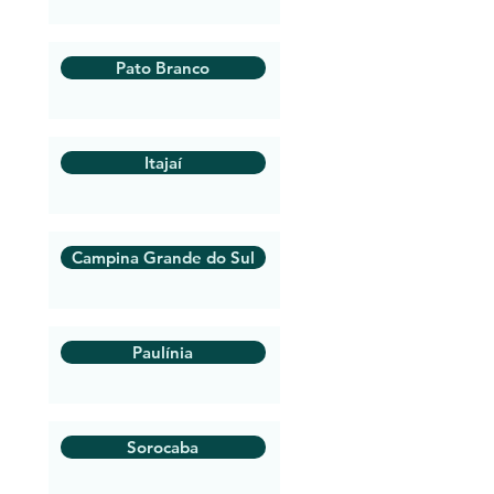
Pato Branco
Itajaí
Campina Grande do Sul
Paulínia
Sorocaba