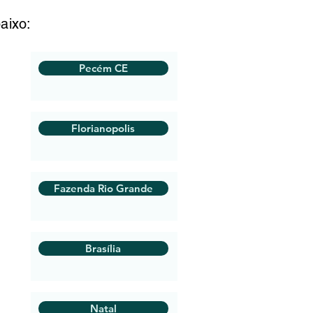
aixo:
Pecém CE
Florianopolis
Fazenda Rio Grande
Brasília
Natal