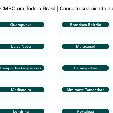
CMSO em Todo o Brasil | Consulte sua cidade ab
Guarapuava
Brancisco Beltrão
Balsa Nova
Maracanaú
Campo dos Goytacazes
Parauapebas
Medianeira
Almirante Tamandaré
Londrina
Fortaleza