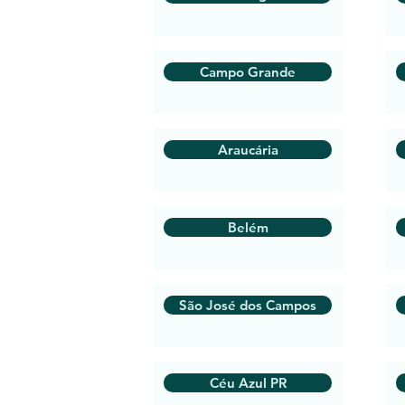
Campo Grande
Araucária
Belém
São José dos Campos
Céu Azul PR