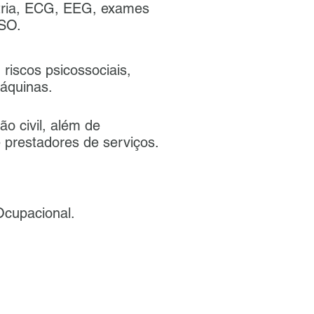
etria, ECG, EEG, exames
MSO.
 riscos psicossociais,
máquinas.
ão civil, além de
e prestadores de serviços.
cupacional.