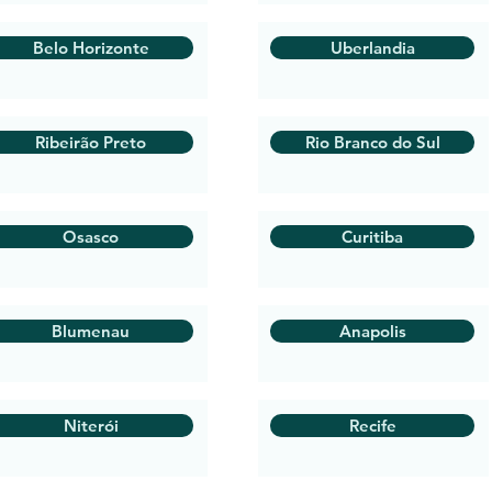
Belo Horizonte
Uberlandia
Ribeirão Preto
Rio Branco do Sul
Osasco
Curitiba
Blumenau
Anapolis
Niterói
Recife