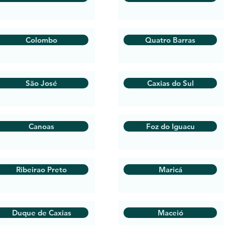
Colombo
Quatro Barras
São José
Caxias do Sul
Canoas
Foz do Iguacu
Ribeirao Preto
Maricá
Duque de Caxias
Maceió