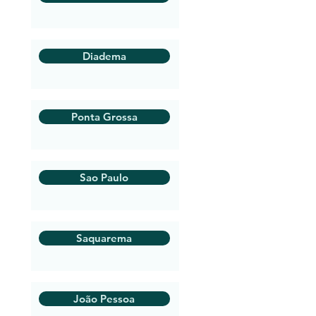
Diadema
Ponta Grossa
Sao Paulo
Saquarema
João Pessoa