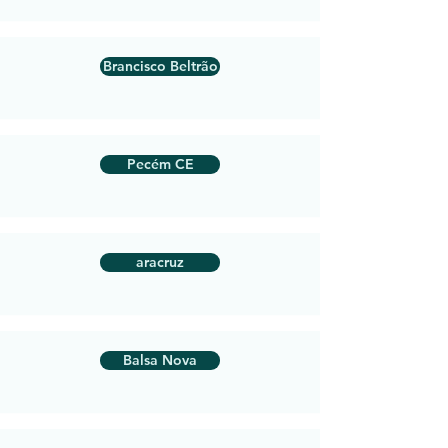
Brancisco Beltrão
Pecém CE
aracruz
Balsa Nova