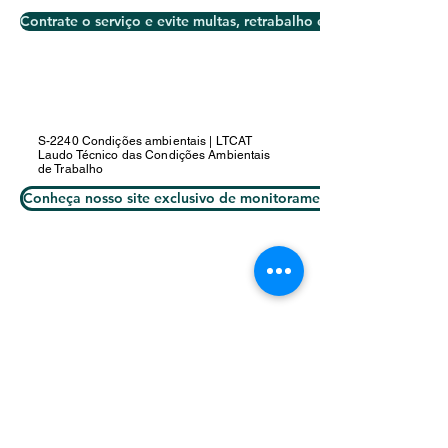
Contrate o serviço e evite multas, retrabalho e inconsistências.
S-2240 Condições ambientais | LTCAT
Laudo Técnico das Condições Ambientais
de Trabalho
Conheça nosso site exclusivo de monitoramento ambiental em t
Horário de funcionamento
Segunda-feira à sexta-feira:
08:00 às 18:00