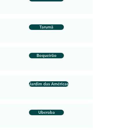
Tarumã
Boqueirão
Jardim das Américas
Uberaba