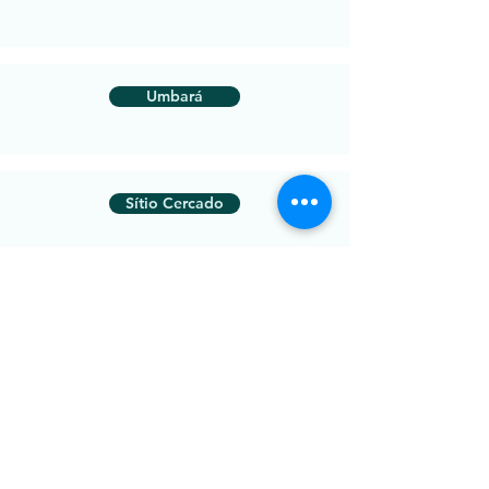
Umbará
Sítio Cercado
São Lourenço
Pilarzinho