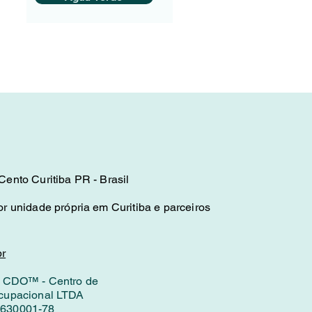
ento Curitiba PR - Brasil
r unidade própria em Curitiba e parceiros
r
: CDO™ - Centro de
cupacional LTDA
630001-78