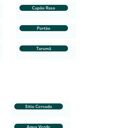
Capão Raso
Portão
Tarumã
Sítio Cercado
Agua Verde