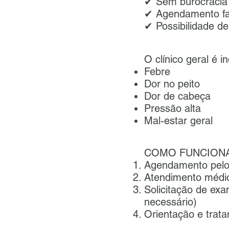
✔ Sem burocracia
✔ Agendamento fac
✔ Possibilidade d
O clínico geral é 
Febre
Dor no peito
Dor de cabeça
Pressão alta
Mal-estar geral
COMO FUNCION
Agendamento pel
Atendimento médi
Solicitação de ex
necessário)
Orientação e trat