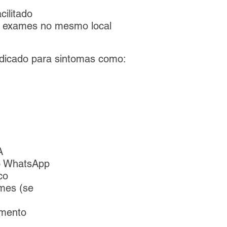
ilitado
e exames no mesmo local
indicado para sintomas como:
A
o WhatsApp
co
ames (se
amento