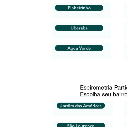
Pinheirinho
Uberaba
Agua Verde
Espirometria Part
Escolha seu bairr
Jardim das Américas
São Lourenço