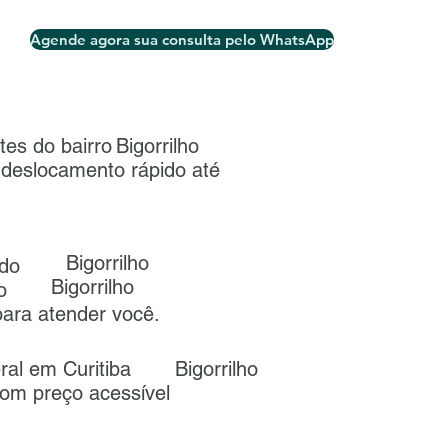
Agende agora sua consulta pelo WhatsApp
tes do bairro
Bigorrilho
o deslocamento rápido até
Bigorrilho
 do
Bigorrilho
no
ara atender você.
eral em Curitiba
Bigorrilho
om preço acessível