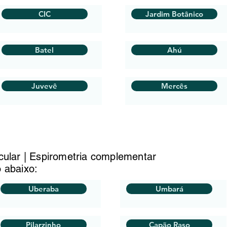
CIC
Jardim Botânico
Batel
Ahú
Juvevê
Mercês
icular | Espirometria complementar
o abaixo:
Uberaba
Umbará
Pilarzinho
Capão Raso