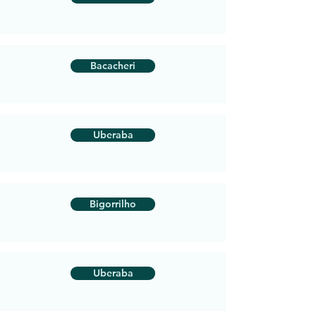
Bacacheri
Uberaba
Bigorrilho
Uberaba