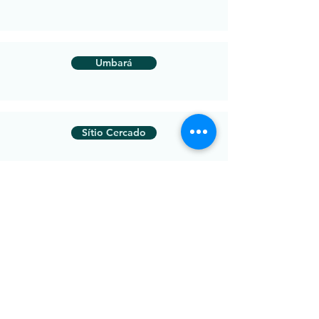
Umbará
Sítio Cercado
São Lourenço
Pilarzinho